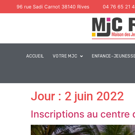
96 rue Sadi Carnot 38140 Rives
04 76 65 21 
ACCUEIL
VOTRE MJC
ENFANCE-JEUNESS
Jour :
2 juin 2022
Inscriptions au centre 