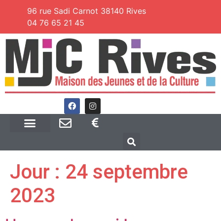
96 rue Sadi Carnot 38140 Rives
04 76 65 21 45
Jour :
24 septembre
2023