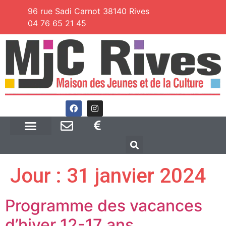
96 rue Sadi Carnot 38140 Rives
04 76 65 21 45
Jour :
31 janvier 2024
Programme des vacances
d’hiver 12-17 ans