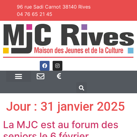
96 rue Sadi Carnot 38140 Rives
04 76 65 21 45
Jour :
31 janvier 2025
La MJC est au forum des
seniors le 6 février