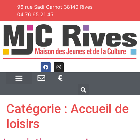
96 rue Sadi Carnot 38140 Rives
04 76 65 21 45
Catégorie :
Accueil de
loisirs