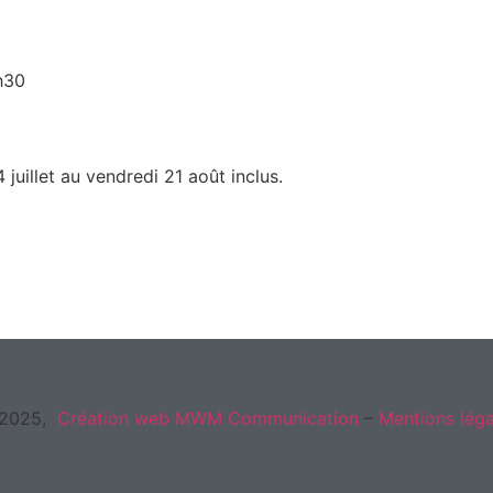
h30
juillet au vendredi 21 août inclus.
2025,
Création web
MWM Communication
–
Mentions léga