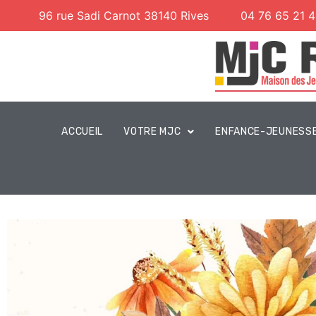
96 rue Sadi Carnot 38140 Rives
04 76 65 21 
ACCUEIL
VOTRE MJC
ENFANCE-JEUNESS