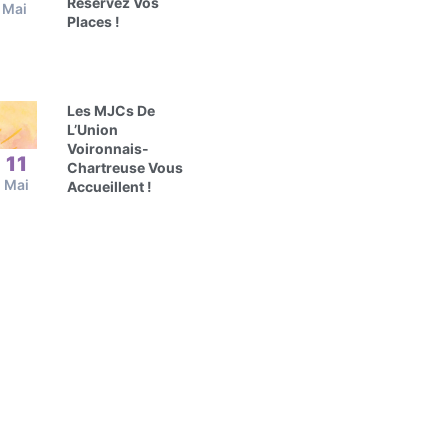
Réservez Vos
Mai
Places !
Les MJCs De
L’Union
Voironnais-
11
Chartreuse Vous
Mai
Accueillent !