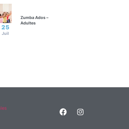
Zumba Ados –
Adultes
25
Juil
les