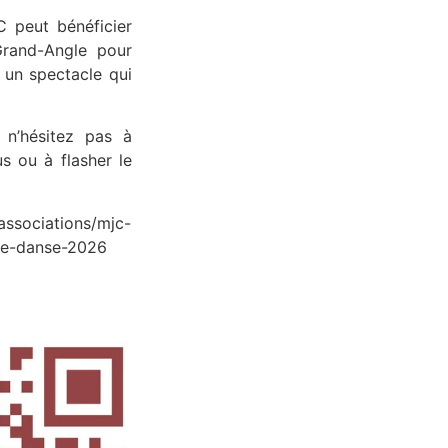
C peut bénéficier
Grand-Angle pour
s un spectacle qui
 n’hésitez pas à
us ou à flasher le
associations/mjc-
de-danse-2026