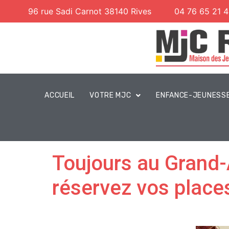
96 rue Sadi Carnot 38140 Rives
04 76 65 21 
ACCUEIL
VOTRE MJC
ENFANCE-JEUNESS
Toujours au Grand-A
réservez vos places