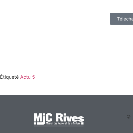
Téléch
Étiqueté
Actu 5
© 