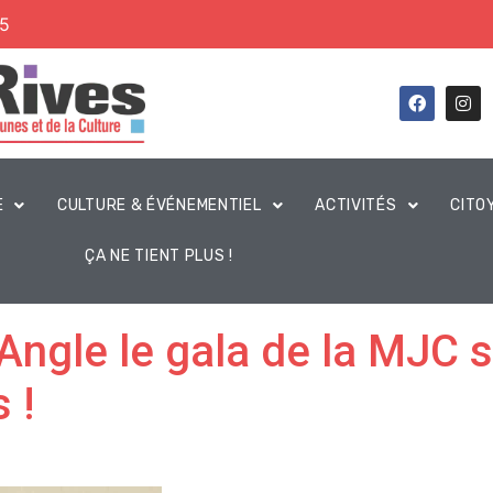
45
E
CULTURE & ÉVÉNEMENTIEL
ACTIVITÉS
CITO
ÇA NE TIENT PLUS !
ngle le gala de la MJC se
 !