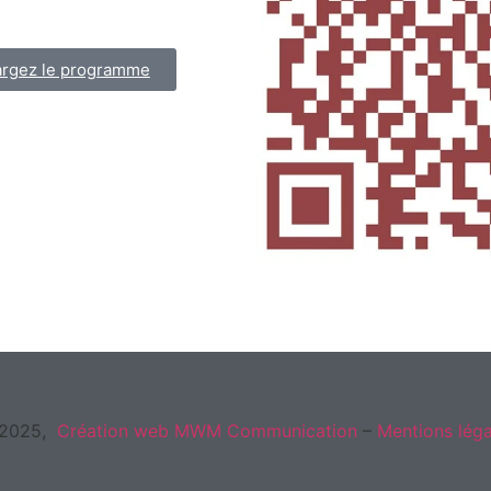
argez le programme
2025,
Création web
MWM Communication
–
Mentions léga