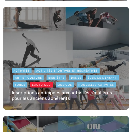
ACTIVITÉS
ACTIVITÉS SPORTIVES ET RÉCRÉATIVES
ART ET CULTURE
BIEN-ÊTRE
DANSE
ÉVEIL DE L’ENFANT
FORME
L'ACTU MJC
MUSIQUE
NOUVELLES ACTIVITÉS
Inscriptions anticipées aux activités régulières
pour les anciens adhérents