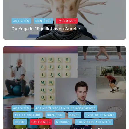
ACTIVITÉS
BIEN-ÊTRE
L'ACTU MJC
Du Yoga le 19 juillet avec Aurélie
ACTIVITÉS
ACTIVITÉS SPORTIVES ET RÉCRÉATIVES
ART ET CULTURE
BIEN-ÊTRE
DANSE
ÉVEIL DE L’ENFANT
FORME
L'ACTU MJC
MUSIQUE
NOUVELLES ACTIVITÉS